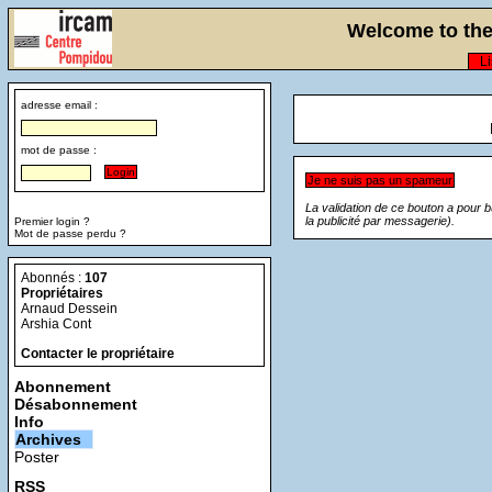
Welcome to the 
Li
adresse email :
mot de passe :
La validation de ce bouton a pour 
la publicité par messagerie).
Premier login ?
Mot de passe perdu ?
Abonnés :
107
Propriétaires
Arnaud Dessein
Arshia Cont
Contacter le propriétaire
Abonnement
Désabonnement
Info
Archives
Poster
RSS